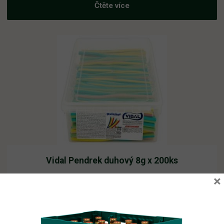
Čtěte více
Vidal Pendrek duhový 8g x 200ks
×
Vyprodáno
541,64
Kč
vč. DPH