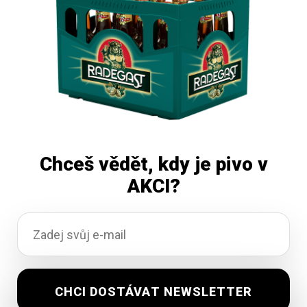
Čtěte více
Chceš vědět, kdy je pivo v
AKCI?
Zon malina 10×0,5L pet
Vyprodáno
139,32
Kč
vč. DPH