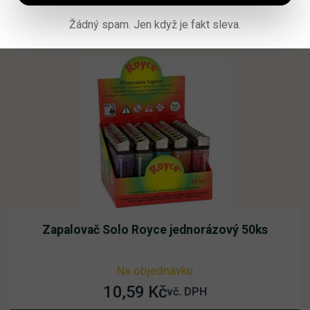
Čtěte více
Žádný spam. Jen když je fakt sleva.
Zapalovač Solo Royce jednorázový 50ks
Na objednávku
10,59
Kč
vč. DPH