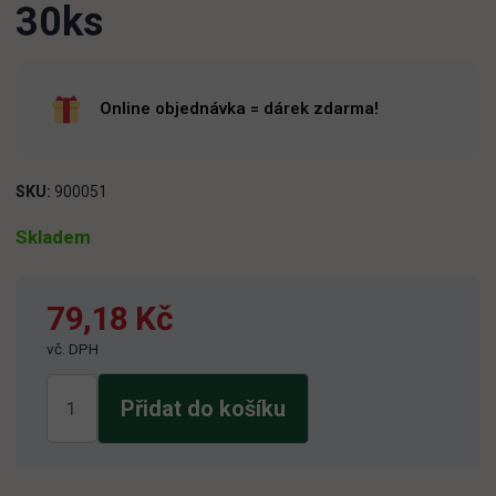
30ks
Online objednávka = dárek zdarma!
SKU:
900051
Skladem
79,18
Kč
vč. DPH
Pytle
Přidat do košíku
na
odpad
aro
60l