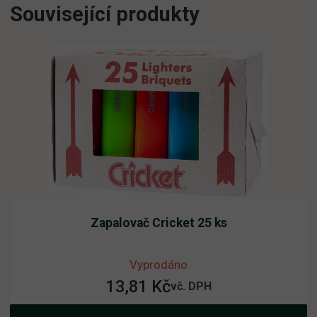
Související produkty
30ks
množství
Zapalovač Cricket 25 ks
Vyprodáno
13,81
Kč
vč. DPH