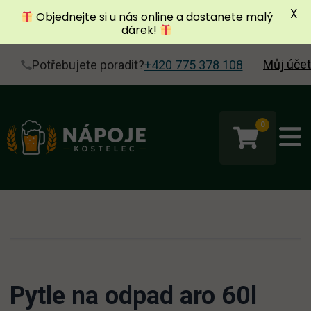
X
Objednejte si u nás online a dostanete malý
dárek!
Můj účet
Potřebujete poradit?
+420 775 378 108
0
Pytle na odpad aro 60l