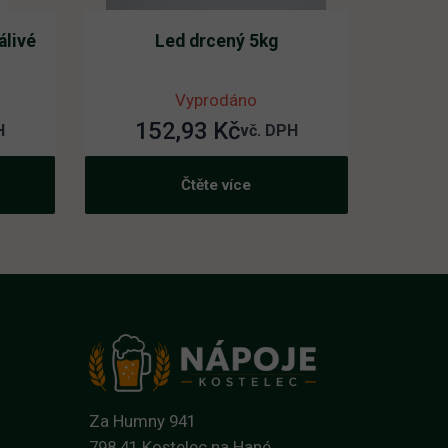
álivé
Led drcený 5kg
Vyprodáno
152,93
Kč
H
vč. DPH
Čtěte více
Za Humny 941
798 41 Kostelec na Hané