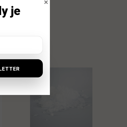
×
y je