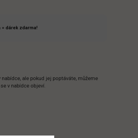
 = dárek zdarma!
 nabídce, ale pokud jej poptáváte, můžeme
 se v nabídce objeví.