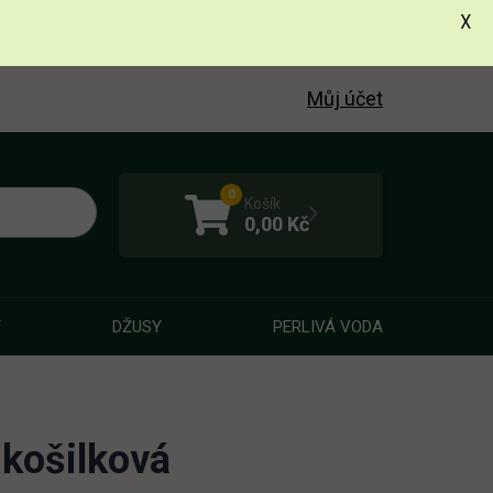
X
Můj účet
0
Košík
0,00
Kč
Y
DŽUSY
PERLIVÁ VODA
 košilková