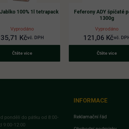
 Jablko 100% 1l tetrapack
Feferony ADY špičaté p
1300g
Vyprodáno
Vyprodáno
35,71
Kč
121,06
Kč
vč. DPH
vč. DP
Čtěte více
Čtěte více
INFORMACE
Reklamační řád
d pondělí do pátku od 8:00-
d 9:00-12:00
Obchodní podmínky