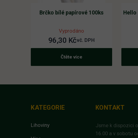
Brčko bílé papírové 100ks
Hello
Vyprodáno
96,30
Kč
vč. DPH
Čtěte více
KATEGORIE
KONTAKT
Lihoviny
Jsme k dispozici o
16.00 a v sobotu o