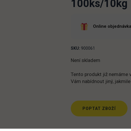
100ks/10kg
Online objednávka
SKU:
900061
Není skladem
Tento produkt již nemáme v
Vám nabídnout jiný, jakmile
POPTAT ZBOŽÍ