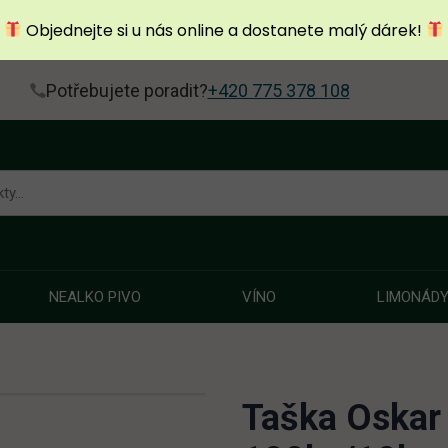
Objednejte si u nás online a dostanete malý dárek!
Potřebujete poradit?
+420 775 378 108
NEALKO PIVO
VÍNO
LIMONÁD
Taška Oskar