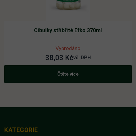
Cibulky stříbřité Efko 370ml
Vyprodáno
38,03
Kč
vč. DPH
Čtěte více
KATEGORIE