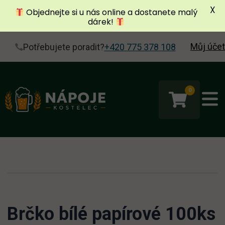
X
Objednejte si u nás online a dostanete malý
dárek!
Můj účet
Potřebujete poradit?
+420 775 378 108
0
Brčko bílé papírové 100ks