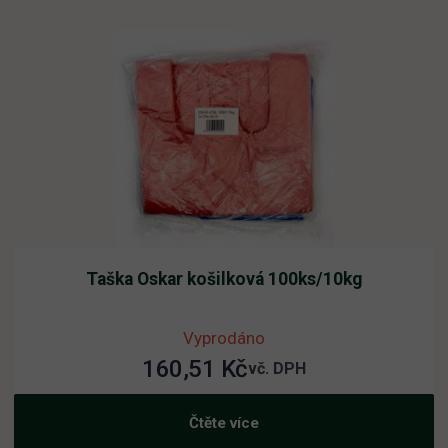
Taška Oskar košilková 100ks/10kg
Vyprodáno
160,51
Kč
vč. DPH
Čtěte více