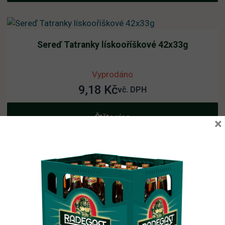
Sereď Tatranky lískooříškové 42x33g
Vyprodáno
9,18
Kč
vč. DPH
Čtěte více
×