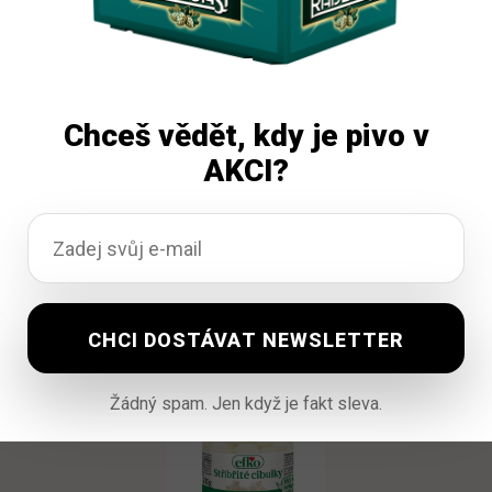
Vidal Pendrek 4barevný olej 64x26g
Chceš vědět, kdy je pivo v
AKCI?
Vyprodáno
418,45
Kč
vč. DPH
Čtěte více
Žádný spam. Jen když je fakt sleva.