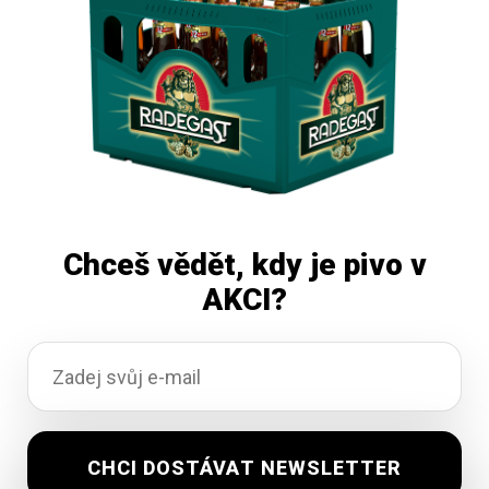
Čtěte více
Chceš vědět, kdy je pivo v
AKCI?
Samson Hořký ležák 30L
Skladem
0,00
Kč
vč. DPH