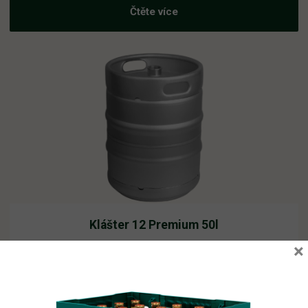
Čtěte více
Klášter 12 Premium 50l
×
Vyprodáno
2 210,62
Kč
vč. DPH