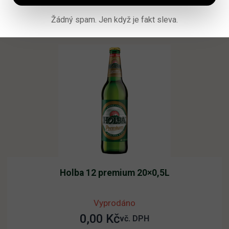
Přidat do košíku
Žádný spam. Jen když je fakt sleva.
Holba 12 premium 20×0,5L
Vyprodáno
0,00
Kč
vč. DPH