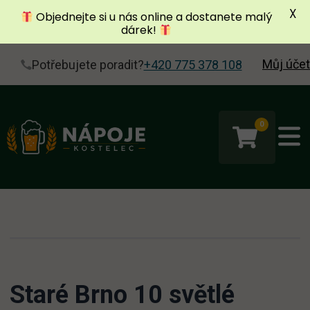
X
Objednejte si u nás online a dostanete malý
dárek!
Můj účet
Potřebujete poradit?
+420 775 378 108
0
Staré Brno 10 světlé