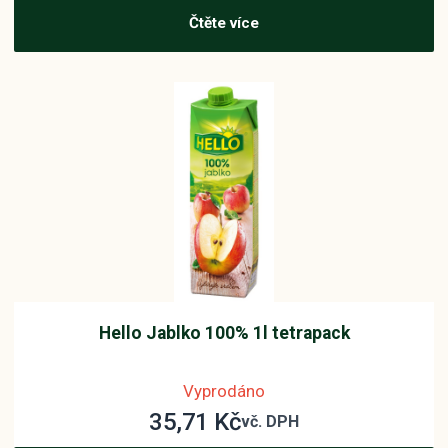
Čtěte více
Hello Jablko 100% 1l tetrapack
Vyprodáno
35,71
Kč
vč. DPH